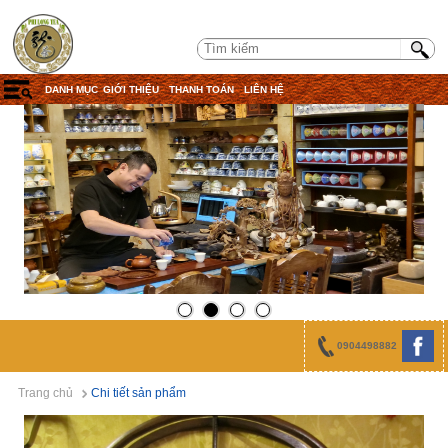
DANH MỤC
GIỚI THIỆU
THANH TOÁN
LIÊN HỆ
0904498882
Trang chủ
Chi tiết sản phẩm