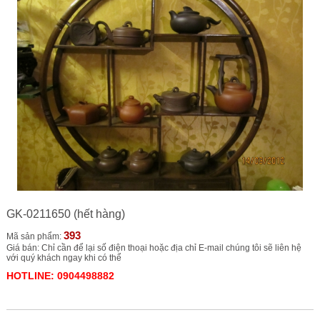
GK-0211650 (hết hàng)
393
Mã sản phẩm:
Giá bán: Chỉ cần để lại số điện thoại hoặc địa chỉ E-mail chúng tôi sẽ liên hệ
với quý khách ngay khi có thể
HOTLINE: 0904498882