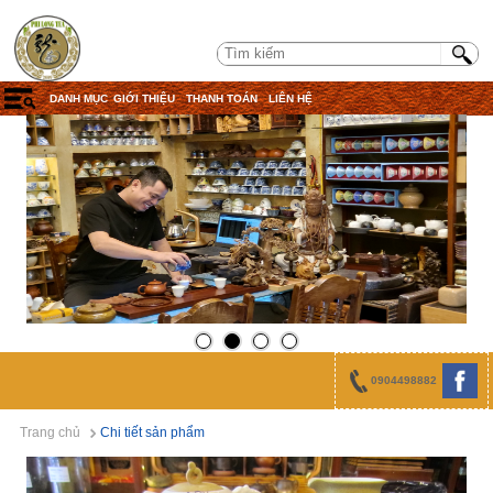
DANH MỤC
GIỚI THIỆU
THANH TOÁN
LIÊN HỆ
0904498882
Trang chủ
Chi tiết sản phẩm