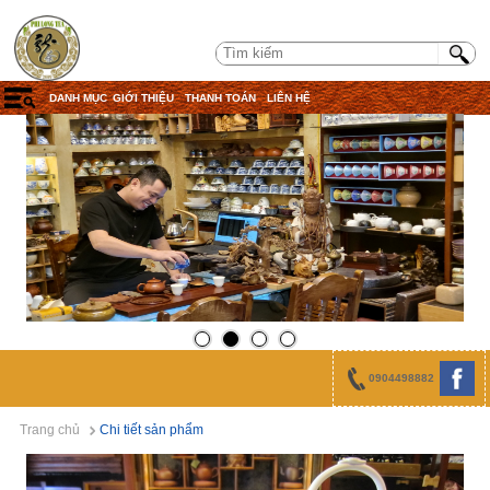
DANH MỤC
GIỚI THIỆU
THANH TOÁN
LIÊN HỆ
0904498882
Trang chủ
Chi tiết sản phẩm